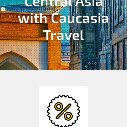
Central Asia
with Caucasia
Travel